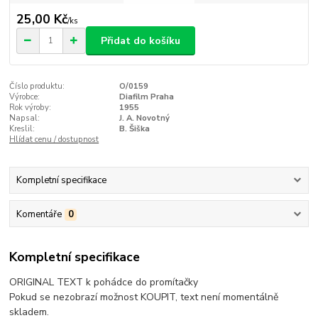
25,00 Kč
/
ks
Přidat do košíku
Číslo produktu:
O/0159
Výrobce:
Diafilm Praha
Rok výroby:
1955
Napsal:
J. A. Novotný
Kreslil:
B. Šiška
Hlídat cenu / dostupnost
Kompletní specifikace
Komentáře
0
Kompletní specifikace
ORIGINAL TEXT k pohádce do promítačky
Pokud se nezobrazí možnost KOUPIT, text není momentálně
skladem.