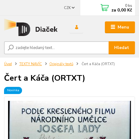
0
ks
CZK
za
0,00 Kč
Menu
Hledat
Úvod
TEXTY NAVÍC
Originály textů
Čert a Káča (ORTXT)
Čert a Káča (ORTXT)
Novinka