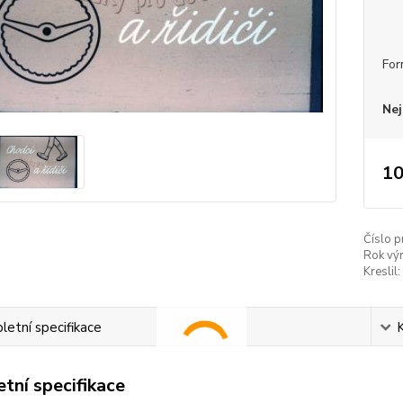
For
Nej
10
Číslo p
Rok vý
Kreslil:
etní specifikace
tní specifikace