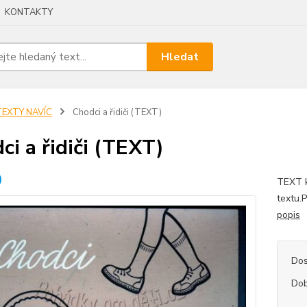
KONTAKTY
Hledat
TEXTY NAVÍC
Chodci a řidiči (TEXT)
ci a řidiči (TEXT)
TEXT k
textu.
popis
Dos
Dob