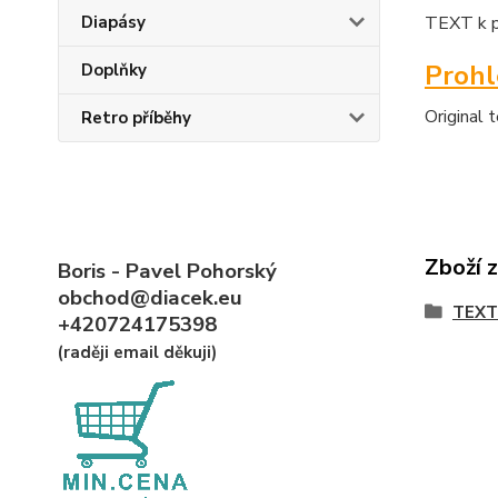
Diapásy
TEXT k p
Proh
Doplňky
Original 
Retro příběhy
Zboží 
Boris - Pavel Pohorský
obchod@diacek.eu
TEXT
+420724175398
(raději email děkuji)