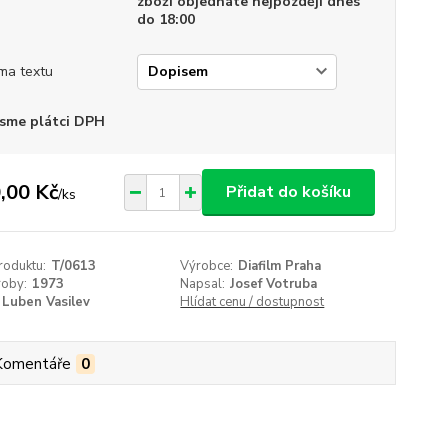
zboží objednáte nejpozději dnes
do 18:00
ma textu
sme plátci DPH
,00 Kč
Přidat do košíku
/
ks
roduktu:
T/0613
Výrobce:
Diafilm Praha
roby:
1973
Napsal:
Josef Votruba
Luben Vasilev
Hlídat cenu / dostupnost
Komentáře
0