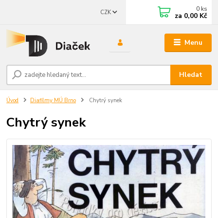
0
ks
CZK
za
0,00 Kč
Menu
Hledat
Úvod
Diafilmy MÚ Brno
Chytrý synek
Chytrý synek