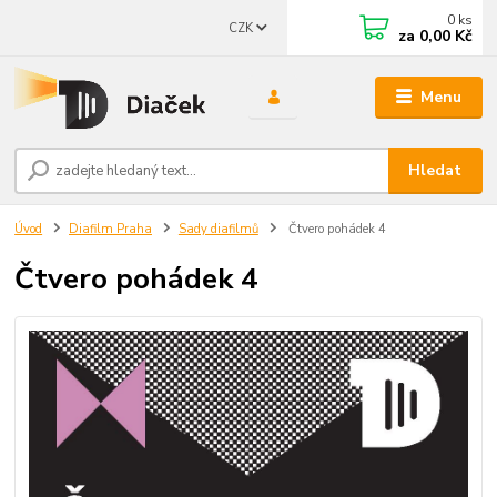
0
ks
CZK
za
0,00 Kč
Menu
Hledat
Úvod
Diafilm Praha
Sady diafilmů
Čtvero pohádek 4
Čtvero pohádek 4