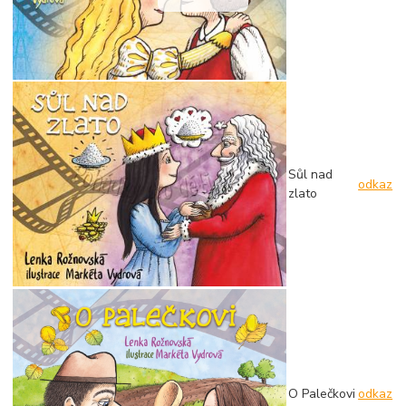
Sůl nad
odkaz
zlato
O Palečkovi
odkaz