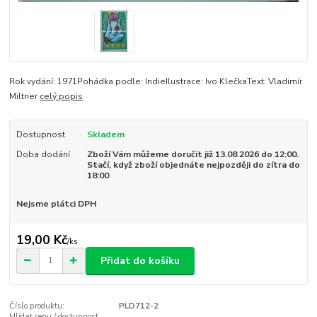
Rok vydání: 1971Pohádka podle: IndieIlustrace: Ivo KlečkaText: Vladimír
Miltner
celý popis
Dostupnost
Skladem
Doba dodání
Zboží Vám můžeme doručit již 13.08.2026 do 12:00.
Stačí, když zboží objednáte nejpozději do zítra do
18:00
Nejsme plátci DPH
19,00 Kč
/
ks
Přidat do košíku
Číslo produktu:
PLD712-2
Hlídat cenu / dostupnost