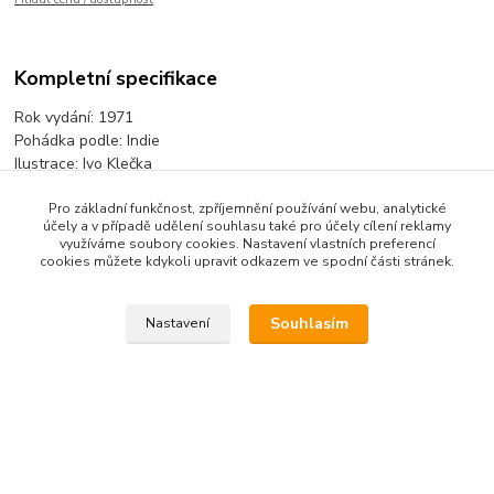
Kompletní specifikace
Rok vydání: 1971
Pohádka podle: Indie
Ilustrace: Ivo Klečka
Text: Vladimír Miltner
Pro základní funkčnost, zpříjemnění používání webu, analytické
účely a v případě udělení souhlasu také pro účely cílení reklamy
využíváme soubory cookies. Nastavení vlastních preferencí
cookies můžete kdykoli upravit odkazem ve spodní části stránek.
Zboží zařazeno v kategoriích
Pohádkové lístečky
Souhlasím
Nastavení
Pohádkové lístečky jednotlivé
Upravit sběr cookies.