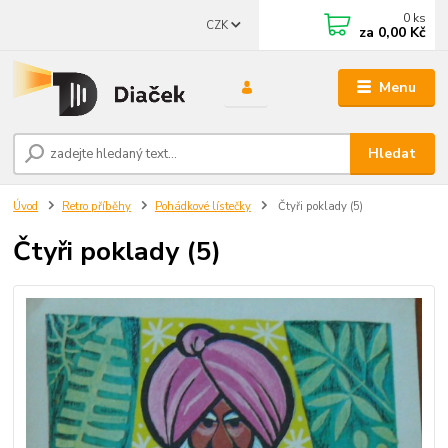
0
ks
CZK
za
0,00 Kč
Menu
Hledat
Úvod
Retro příběhy
Pohádkové lístečky
Čtyři poklady (5)
Čtyři poklady (5)