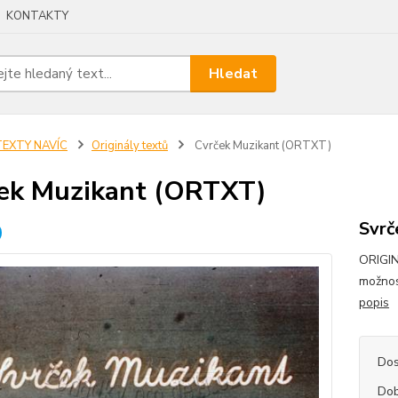
KONTAKTY
Hledat
TEXTY NAVÍC
Originály textů
Cvrček Muzikant (ORTXT)
ek Muzikant (ORTXT)
Svrč
ORIGIN
možnos
popis
Dos
Dob