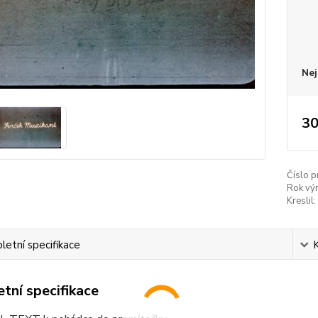
Nej
30
Číslo p
Rok vý
Kreslil:
etní specifikace
tní specifikace