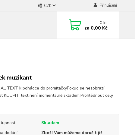
Přihlášení
CZK
0
ks
za
0,00 Kč
ek muzikant
AL TEXT k pohádce do promítačkyPokud se nezobrazí
t KOUPIT, text není momentálně skladem.Prohlédnout
celý
tupnost
Skladem
a dodání
Zboží Vám můžeme doručit již