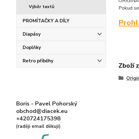
ORIGINAL
Výběr textů
Pokud se
PROMÍTAČKY A DÍLY
Proh
Diapásy
Doplňky
Retro příběhy
Zboží 
Origi
Boris - Pavel Pohorský
obchod@diacek.eu
+420724175398
(raději email děkuji)