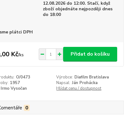
12.08.2026 do 12:00. Stačí, když
zboží objednáte nejpozději dnes
do 18:00
sme plátci DPH
,00 Kč
Přidat do košíku
/
ks
roduktu:
O/0473
Výrobce:
Diafilm Bratislava
roby:
1957
Napsal:
Ján Prohácka
Irmo Vysočan
Hlídat cenu / dostupnost
Komentáře
0