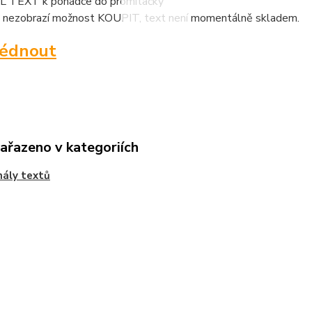
 TEXT k pohádce do promítačky
 nezobrazí možnost KOUPIT, text není momentálně skladem.
lédnout
zařazeno v kategoriích
nály textů