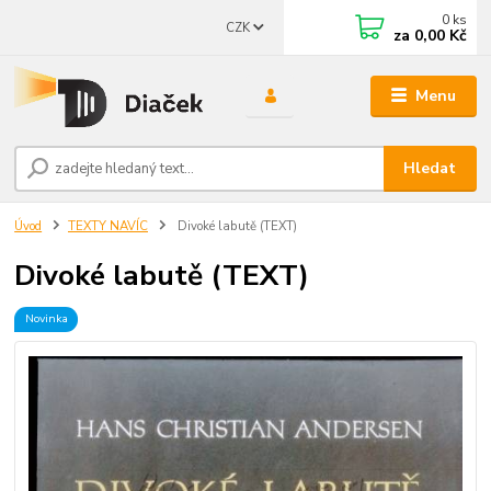
0
ks
CZK
za
0,00 Kč
Menu
Hledat
Úvod
TEXTY NAVÍC
Divoké labutě (TEXT)
Divoké labutě (TEXT)
Novinka