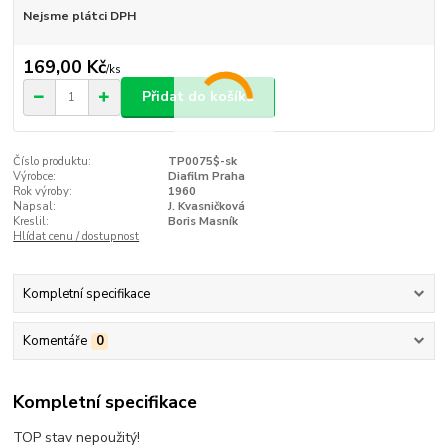
Nejsme plátci DPH
169,00 Kč
/
ks
Přidat do košíku
Číslo produktu:
TP0075$-sk
Výrobce:
Diafilm Praha
Rok výroby:
1960
Napsal:
J. Kvasničková
Kreslil:
Boris Masník
Hlídat cenu / dostupnost
Kompletní specifikace
Komentáře
0
Kompletní specifikace
TOP stav nepoužitý!