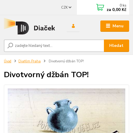
0
ks
CZK
za
0,00 Kč
Menu
Hledat
Úvod
Diafilm Praha
Divotvorný džbán TOP!
Divotvorný džbán TOP!