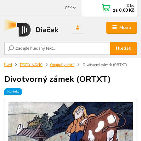
0
ks
CZK
za
0,00 Kč
Menu
Hledat
Úvod
TEXTY NAVÍC
Originály textů
Divotvorný zámek (ORTXT)
Divotvorný zámek (ORTXT)
Novinka