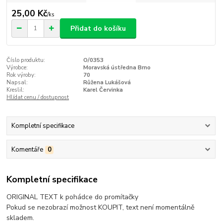
25,00 Kč
/
ks
Přidat do košíku
Číslo produktu:
O/0353
Výrobce:
Moravská ústředna Brno
Rok výroby:
70
Napsal:
Růžena Lukášová
Kreslil:
Karel Červinka
Hlídat cenu / dostupnost
Kompletní specifikace
Komentáře
0
Kompletní specifikace
ORIGINAL TEXT k pohádce do promítačky
Pokud se nezobrazí možnost KOUPIT, text není momentálně
skladem.