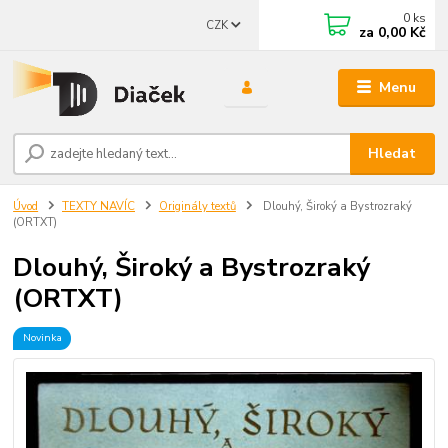
0
ks
CZK
za
0,00 Kč
Menu
Hledat
Úvod
TEXTY NAVÍC
Originály textů
Dlouhý, Široký a Bystrozraký
(ORTXT)
Dlouhý, Široký a Bystrozraký
(ORTXT)
Novinka