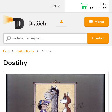
0
ks
CZK
za
0,00 Kč
Menu
Hledat
Úvod
Diafilm Praha
Dostihy
Dostihy