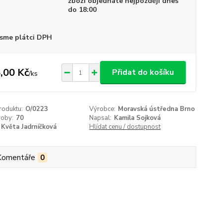
zboží objednáte nejpozději dnes
do 18:00
sme plátci DPH
,00 Kč
Přidat do košíku
/
ks
roduktu:
O/0223
Výrobce:
Moravská ústředna Brno
roby:
70
Napsal:
Kamila Sojková
Květa Jadrníčková
Hlídat cenu / dostupnost
Komentáře
0