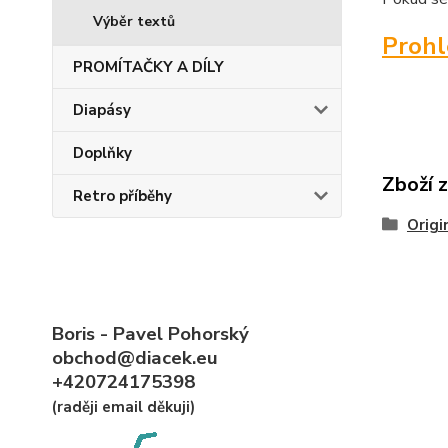
Výběr textů
Proh
PROMÍTAČKY A DÍLY
Diapásy
Doplňky
Zboží 
Retro příběhy
Origi
Boris - Pavel Pohorský
obchod@diacek.eu
+420724175398
(raději email děkuji)