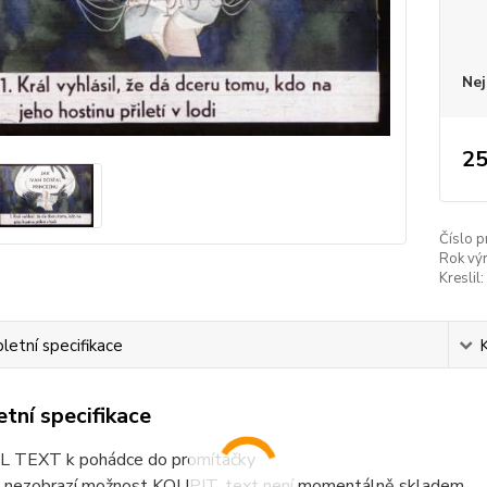
Nej
25
Číslo p
Rok vý
Kreslil:
etní specifikace
tní specifikace
 TEXT k pohádce do promítačky
 nezobrazí možnost KOUPIT, text není momentálně skladem.