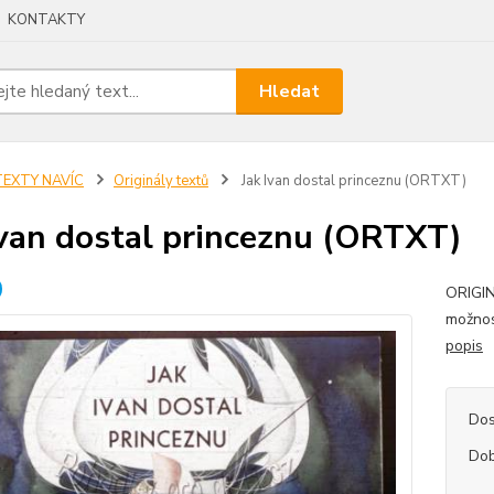
KONTAKTY
Hledat
TEXTY NAVÍC
Originály textů
Jak Ivan dostal princeznu (ORTXT)
Ivan dostal princeznu (ORTXT)
ORIGIN
možnos
popis
Dos
Dob