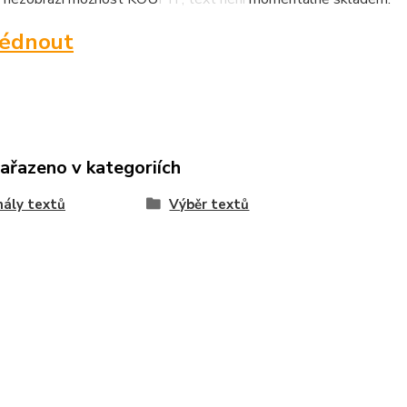
lédnout
zařazeno v kategoriích
nály textů
Výběr textů