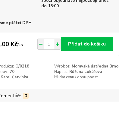
zboží objednáte nejpozději dnes
do 18:00
sme plátci DPH
,00 Kč
Přidat do košíku
/
ks
roduktu:
O/0218
Výrobce:
Moravská ústředna Brno
roby:
70
Napsal:
Růžena Lukášová
Karel Červinka
Hlídat cenu / dostupnost
Komentáře
0