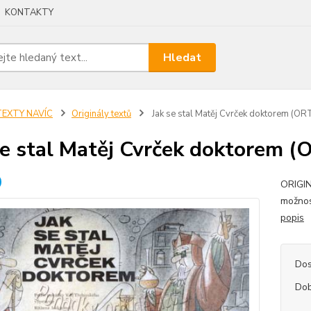
KONTAKTY
Hledat
TEXTY NAVÍC
Originály textů
Jak se stal Matěj Cvrček doktorem (O
se stal Matěj Cvrček doktorem 
ORIGIN
možnos
popis
Dos
Dob