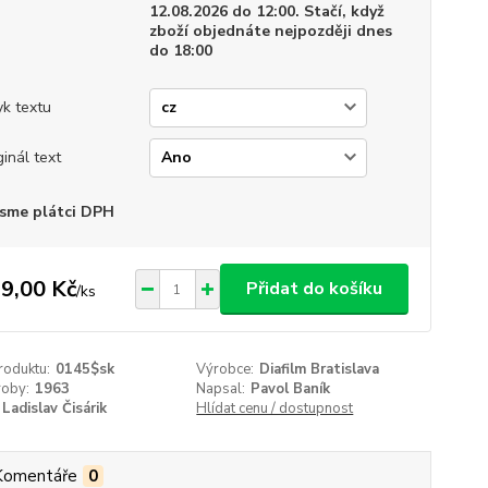
12.08.2026 do 12:00. Stačí, když
zboží objednáte nejpozději dnes
do 18:00
yk textu
ginál text
sme plátci DPH
9,00 Kč
Přidat do košíku
/
ks
roduktu:
0145$sk
Výrobce:
Diafilm Bratislava
roby:
1963
Napsal:
Pavol Baník
Ladislav Čisárik
Hlídat cenu / dostupnost
Komentáře
0