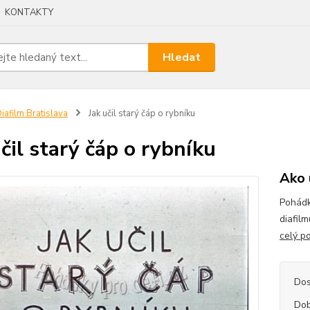
KONTAKTY
Hledat
iafilm Bratislava
Jak učil starý čáp o rybníku
učil starý čáp o rybníku
Ako 
Pohádk
diafil
celý p
Dos
Dob