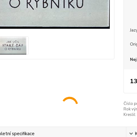
Jaz
Ori
Nej
13
Číslo p
Rok vý
Kreslil:
etní specifikace