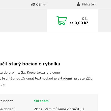
Přihlášení
CZK
0
ks
za
0,00 Kč
učil starý bocian o rybníku
a do promítačky. Kopie textu je v ceně
mu.ProhlédnoutOriginal text (pokud je skladem) najdete ZDE.
opis
tupnost
Skladem
a dodání
Zboží Vám můžeme doručit již