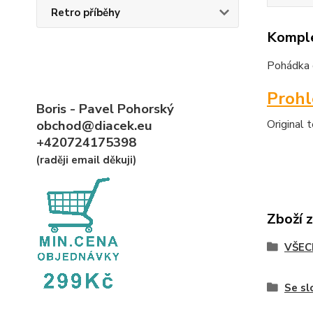
Retro příběhy
Komple
Pohádka d
Proh
Boris - Pavel Pohorský
obchod@diacek.eu
Original 
+420724175398
(raději email děkuji)
Zboží 
VŠEC
Se s