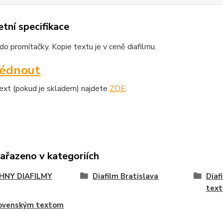
tní specifikace
o promítačky. Kopie textu je v ceně diafilmu.
lédnout
text (pokud je skladem) najdete
ZDE
.
zařazeno v kategoriích
HNY DIAFILMY
Diafilm Bratislava
Diaf
text
lovenským textom