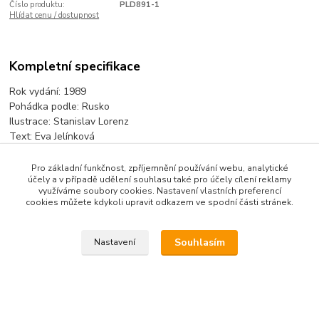
Číslo produktu:
PLD891-1
Hlídat cenu / dostupnost
Kompletní specifikace
Rok vydání: 1989
Pohádka podle: Rusko
Ilustrace: Stanislav Lorenz
Text: Eva Jelínková
Pro základní funkčnost, zpříjemnění používání webu, analytické
účely a v případě udělení souhlasu také pro účely cílení reklamy
Zboží zařazeno v kategoriích
využíváme soubory cookies. Nastavení vlastních preferencí
cookies můžete kdykoli upravit odkazem ve spodní části stránek.
Pohádkové lístečky
Pohádkové lístečky jednotlivé
Souhlasím
Nastavení