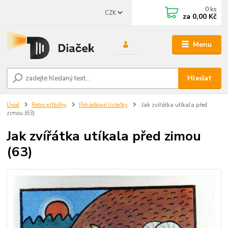
0
ks
CZK
za
0,00 Kč
Menu
Hledat
Úvod
Retro příběhy
Pohádkové lístečky
Jak zvířátka utíkala před
zimou (63)
Jak zvířátka utíkala před zimou
(63)