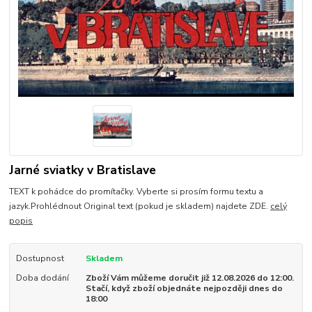
Jarné sviatky v Bratislave
TEXT k pohádce do promítačky. Vyberte si prosím formu textu a
jazyk.Prohlédnout Original text (pokud je skladem) najdete ZDE.
celý
popis
Dostupnost
Skladem
Doba dodání
Zboží Vám můžeme doručit již 12.08.2026 do 12:00.
Stačí, když zboží objednáte nejpozději dnes do
18:00