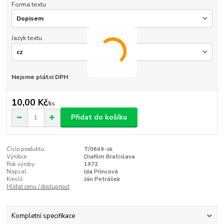
Forma textu
Jazyk textu
Nejsme plátci DPH
10,00 Kč
/
ks
Přidat do košíku
Číslo produktu:
T/0649-sk
Výrobce:
Diafilm Bratislava
Rok výroby:
1972
Napsal:
Ida Princová
Kreslil:
Ján Petrášek
Hlídat cenu / dostupnost
Kompletní specifikace