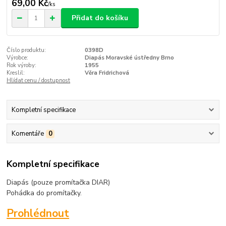
69,00 Kč
/
ks
Přidat do košíku
Číslo produktu:
0398D
Výrobce:
Diapás Moravské ústředny Brno
Rok výroby:
1955
Kreslil:
Věra Fridrichová
Hlídat cenu / dostupnost
Kompletní specifikace
Komentáře
0
Kompletní specifikace
Diapás (pouze promítačka DIAR)
Pohádka do promítačky.
Prohlédnout