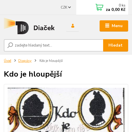
0
ks
CZK
za
0,00 Kč
Menu
Hledat
Úvod
Diapásy
Kdo je hloupější
Kdo je hloupější