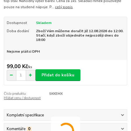
top stav. Náhodný výběr barev. Cena za 1ks. Skládací hrnek používejte
pouze na studené nápoje. P...
celý popis
Dostupnost
Skladem
Doba dodání
Zboží Vám můžeme doručit již 12.08.2026 do 12:00.
Stačí, když zboží objednáte nejpozději dnes do
18:00
Nejsme plátci DPH
99,00 Kč
/
ks
Přidat do košíku
Číslo produktu:
SKKEMX
Hlídat cenu / dostupnost
Kompletní specifikace
Komentáře
0