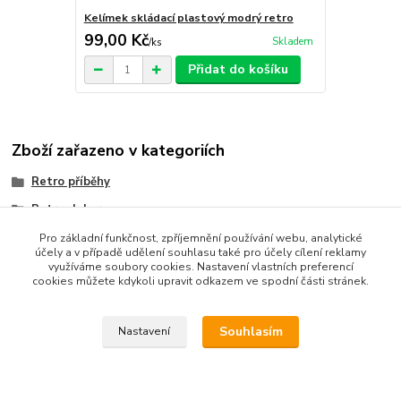
Kelímek skládací plastový modrý retro
99,00 Kč
Skladem
/
ks
Přidat do košíku
Zboží zařazeno v kategoriích
Retro příběhy
Retro dekorace
Pro základní funkčnost, zpříjemnění používání webu, analytické
účely a v případě udělení souhlasu také pro účely cílení reklamy
využíváme soubory cookies. Nastavení vlastních preferencí
cookies můžete kdykoli upravit odkazem ve spodní části stránek.
Upravit sběr cookies.
Souhlasím
Nastavení
Vytvořeno na
Eshop-rychle.cz