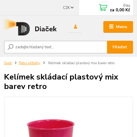
0
ks
CZK
za
0,00 Kč
Menu
Hledat
Úvod
Retro příběhy
Kelímek skládací plastový mix barev retro
Kelímek skládací plastový mix
barev retro