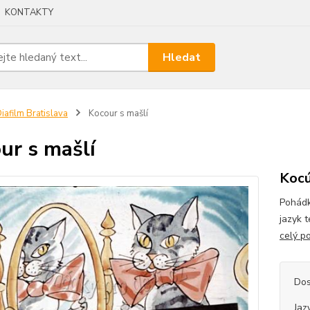
KONTAKTY
Hledat
iafilm Bratislava
Kocour s mašlí
ur s mašlí
Kocú
Pohádk
jazyk 
celý p
Dos
Jaz