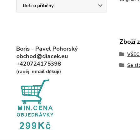
Retro příběhy
Zboží 
Boris - Pavel Pohorský
VŠEC
obchod@diacek.eu
+420724175398
Se s
(raději email děkuji)