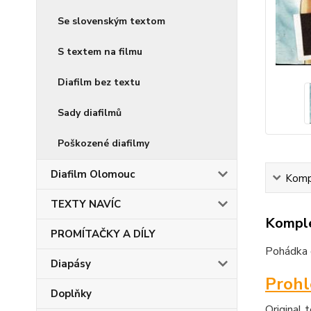
Se slovenským textom
S textem na filmu
Diafilm bez textu
Sady diafilmů
Poškozené diafilmy
Diafilm Olomouc
Kompl
TEXTY NAVÍC
Komple
PROMÍTAČKY A DÍLY
Pohádka d
Diapásy
Proh
Doplňky
Original 