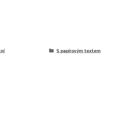
tní
S papírovým textem