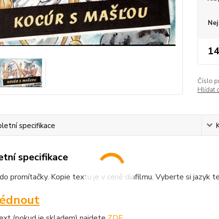
Nej
14
Číslo p
Hlídat 
etní specifikace
tní specifikace
o promítačky. Kopie textu je v ceně diafilmu. Vyberte si jazyk t
lédnout
text (pokud je skladem) najdete
ZDE
.