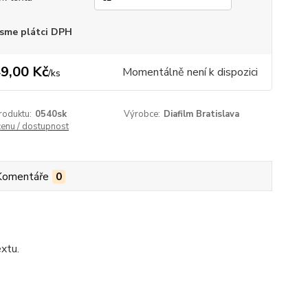
sme plátci DPH
9,00 Kč
Momentálně není k dispozici
/
ks
roduktu:
0540sk
Výrobce:
Diafilm Bratislava
cenu / dostupnost
Komentáře
0
extu.