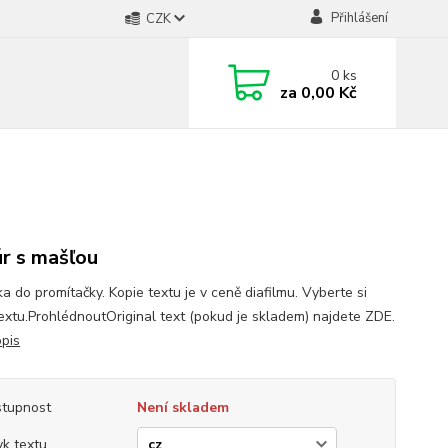
Přihlášení
CZK
0
ks
za
0,00 Kč
r s mašľou
a do promítačky. Kopie textu je v ceně diafilmu. Vyberte si
textu.ProhlédnoutOriginal text (pokud je skladem) najdete ZDE.
opis
tupnost
Není skladem
yk textu