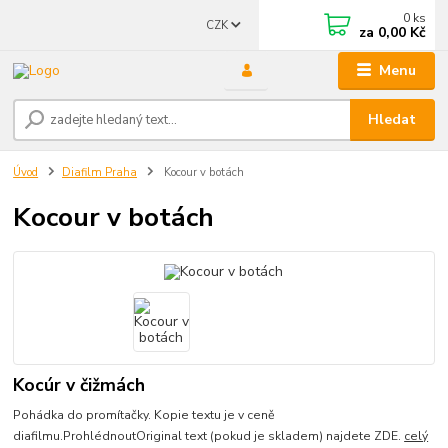
0
ks
CZK
za
0,00 Kč
Menu
Hledat
Úvod
Diafilm Praha
Kocour v botách
Kocour v botách
Kocúr v čižmách
Pohádka do promítačky. Kopie textu je v ceně
diafilmu.ProhlédnoutOriginal text (pokud je skladem) najdete ZDE.
celý