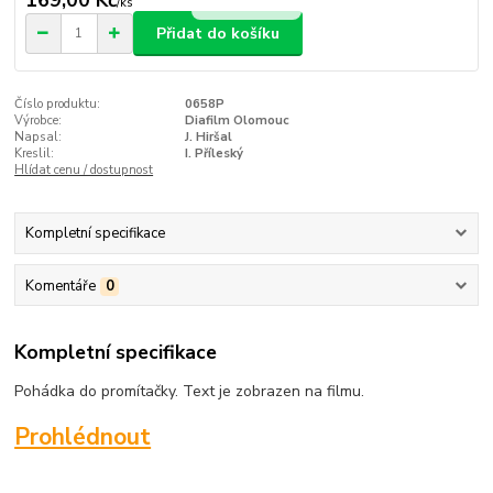
169,00 Kč
/
ks
Přidat do košíku
Číslo produktu:
0658P
Výrobce:
Diafilm Olomouc
Napsal:
J. Hiršal
Kreslil:
I. Příleský
Hlídat cenu / dostupnost
Kompletní specifikace
Komentáře
0
Kompletní specifikace
Pohádka do promítačky. Text je zobrazen na filmu.
Prohlédnout