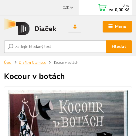
0
ks
CZK
za
0,00 Kč
Menu
Hledat
Úvod
Diafilm Olomouc
Kocour v botách
Kocour v botách