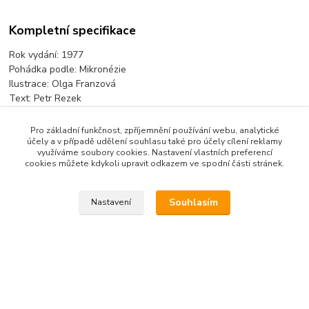
Kompletní specifikace
Rok vydání: 1977
Pohádka podle: Mikronézie
Ilustrace: Olga Franzová
Text: Petr Rezek
Pro základní funkčnost, zpříjemnění používání webu, analytické
účely a v případě udělení souhlasu také pro účely cílení reklamy
Zboží zařazeno v kategoriích
využíváme soubory cookies. Nastavení vlastních preferencí
cookies můžete kdykoli upravit odkazem ve spodní části stránek.
Pohádkové lístečky
Pohádkové lístečky jednotlivé
Souhlasím
Nastavení
Upravit sběr cookies.