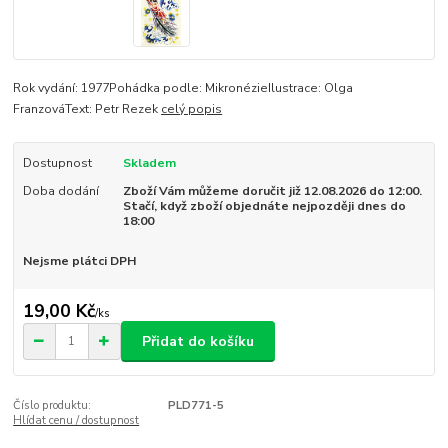
Rok vydání: 1977Pohádka podle: MikronézieIlustrace: Olga
FranzováText: Petr Rezek
celý popis
Dostupnost
Skladem
Doba dodání
Zboží Vám můžeme doručit již 12.08.2026 do 12:00.
Stačí, když zboží objednáte nejpozději dnes do
18:00
Nejsme plátci DPH
19,00 Kč
/
ks
Přidat do košíku
Číslo produktu:
PLD771-5
Hlídat cenu / dostupnost