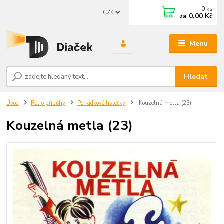
0
ks
CZK
za
0,00 Kč
Menu
Hledat
Úvod
Retro příběhy
Pohádkové lístečky
Kouzelná metla (23)
Kouzelná metla (23)