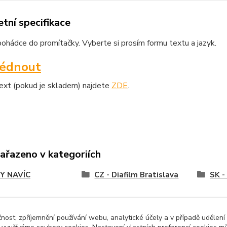
tní specifikace
hádce do promítačky. Vyberte si prosím formu textu a jazyk.
lédnout
text (pokud je skladem) najdete
ZDE
.
zařazeno v kategoriích
Y NAVÍC
CZ - Diafilm Bratislava
SK -
čnost, zpříjemnění používání webu, analytické účely a v případě udělení