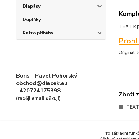
Diapásy
Komple
Doplňky
TEXT k po
Retro příběhy
Proh
Original 
Boris - Pavel Pohorský
obchod@diacek.eu
+420724175398
Zboží 
(raději email děkuji)
TEXT
Pro základní funk