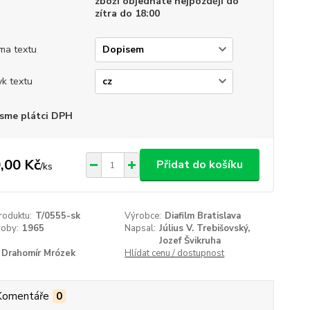
zboží objednáte nejpozději do
zítra do 18:00
ma textu
yk textu
sme plátci DPH
,00 Kč
Přidat do košíku
/
ks
roduktu:
T/0555-sk
Výrobce:
Diafilm Bratislava
roby:
1965
Napsal:
Július V. Trebišovský,
Jozef Švikruha
Drahomír Mrózek
Hlídat cenu / dostupnost
Komentáře
0