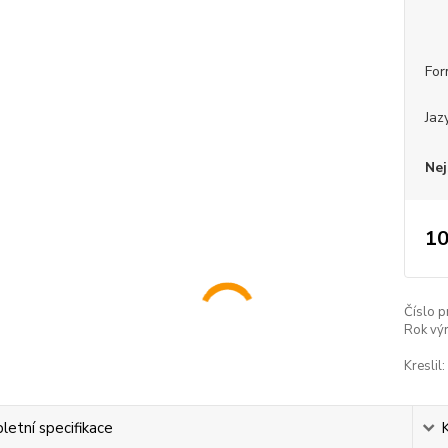
For
Jaz
Nej
10
Číslo p
Rok vý
Kreslil:
etní specifikace