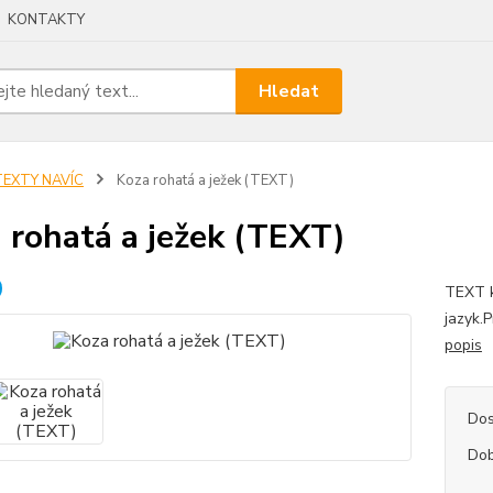
KONTAKTY
Hledat
TEXTY NAVÍC
Koza rohatá a ježek (TEXT)
 rohatá a ježek (TEXT)
TEXT k
jazyk.
popis
Dos
Dob