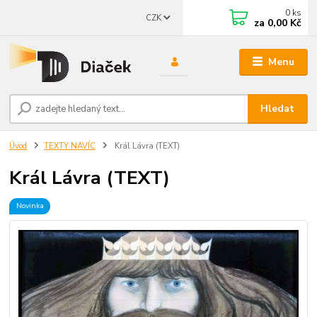
0
ks
CZK
za
0,00 Kč
Menu
Hledat
Úvod
TEXTY NAVÍC
Král Lávra (TEXT)
Král Lávra (TEXT)
Novinka