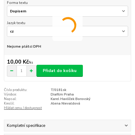
Forma textu
Jazyk textu
Nejsme plátci DPH
10,00 Kč
/
ks
Přidat do košíku
Číslo produktu:
T/0181sk
Výrobce:
Diafilm Praha
Napsal:
Karel Havlíček Borovský
Kreslil:
Alena Nievaldová
Hlídat cenu / dostupnost
Kompletní specifikace