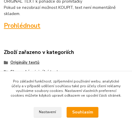
ORIGINAL TEXT k pohádce do promítačky
Pokud se nezobrazí možnost KOUPIT, text není momentálně
skladem.
Prohlédnout
Zboží zařazeno v kategoriích
Originály textů
Slovenské originální texty
Pro základní funkčnost, zpříjemnění používání webu, analytické
účely a v případě udělení souhlasu také pro účely cílení reklamy
využíváme soubory cookies. Nastavení vlastních preferencí
cookies můžete kdykoli upravit odkazem ve spodní části stránek.
Upravit sběr cookies.
Souhlasím
Nastavení
Vytvořeno na
Eshop-rychle.cz