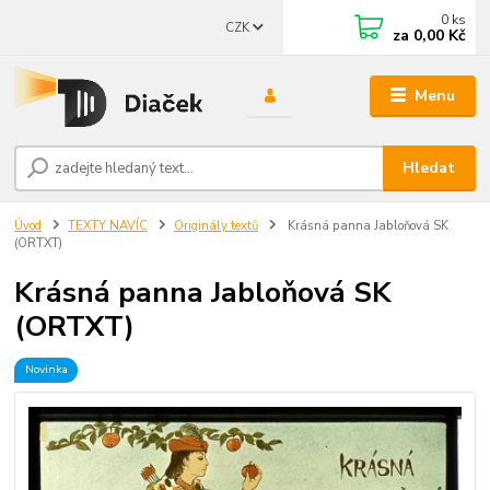
0
ks
CZK
za
0,00 Kč
Menu
Hledat
Úvod
TEXTY NAVÍC
Originály textů
Krásná panna Jabloňová SK
(ORTXT)
Krásná panna Jabloňová SK
(ORTXT)
Novinka