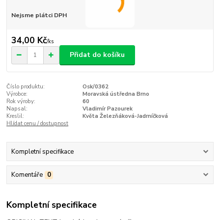
Nejsme plátci DPH
34,00 Kč
/
ks
Přidat do košíku
Číslo produktu:
Osk/0362
Výrobce:
Moravská ústředna Brno
Rok výroby:
60
Napsal:
Vladimír Pazourek
Kreslil:
Květa Železňáková-Jadrníčková
Hlídat cenu / dostupnost
Kompletní specifikace
Komentáře
0
Kompletní specifikace