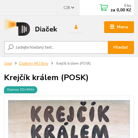
0
ks
CZK
za
0,00 Kč
Menu
Hledat
Úvod
Diafilmy MÚ Brno
Krejčík králem (POSK)
Krejčík králem (POSK)
Doprava ZDARMA