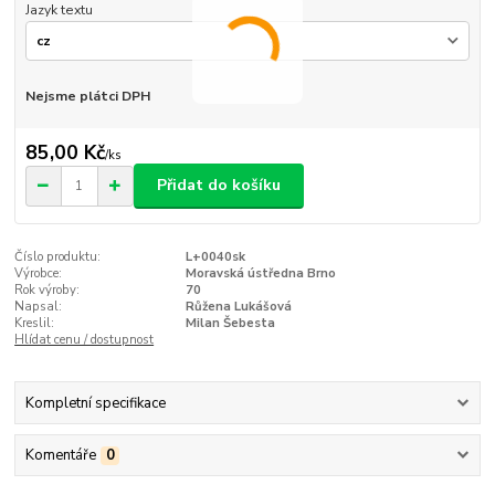
Jazyk textu
Nejsme plátci DPH
85,00 Kč
/
ks
Přidat do košíku
Číslo produktu:
L+0040sk
Výrobce:
Moravská ústředna Brno
Rok výroby:
70
Napsal:
Růžena Lukášová
Kreslil:
Milan Šebesta
Hlídat cenu / dostupnost
Kompletní specifikace
Komentáře
0