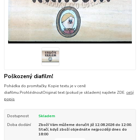
Poškozený diafilm!
Pohádka do promítačky. Kopie textu je v ceně
diafilmu.ProhlédnoutOriginal text (pokud je skladem) najdete ZDE.
celý
popis
Dostupnost
Skladem
Doba dodání
Zboží Vám můžeme doručit již 12.08.2026 do 12:00.
Stačí, když zboží objednáte nejpozději dnes do
18:00