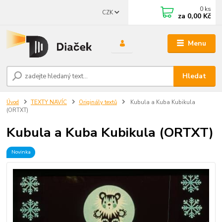
0
ks
CZK
za
0,00 Kč
Menu
Hledat
Úvod
TEXTY NAVÍC
Originály textů
Kubula a Kuba Kubikula
(ORTXT)
Kubula a Kuba Kubikula (ORTXT)
Novinka