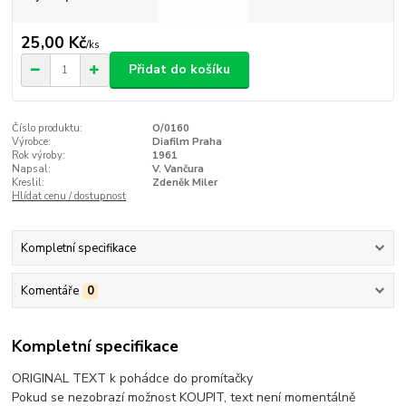
25,00 Kč
/
ks
Přidat do košíku
Číslo produktu:
O/0160
Výrobce:
Diafilm Praha
Rok výroby:
1961
Napsal:
V. Vančura
Kreslil:
Zdeněk Miler
Hlídat cenu / dostupnost
Kompletní specifikace
Komentáře
0
Kompletní specifikace
ORIGINAL TEXT k pohádce do promítačky
Pokud se nezobrazí možnost KOUPIT, text není momentálně