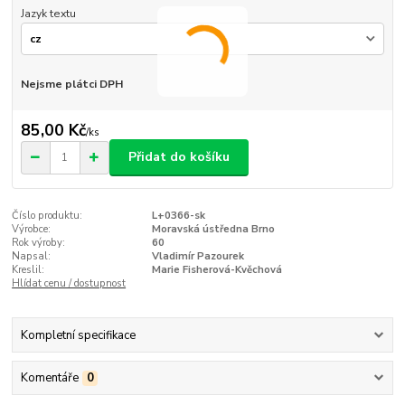
Jazyk textu
Nejsme plátci DPH
85,00 Kč
/
ks
Přidat do košíku
Číslo produktu:
L+0366-sk
Výrobce:
Moravská ústředna Brno
Rok výroby:
60
Napsal:
Vladimír Pazourek
Kreslil:
Marie Fisherová-Kvěchová
Hlídat cenu / dostupnost
Kompletní specifikace
Komentáře
0