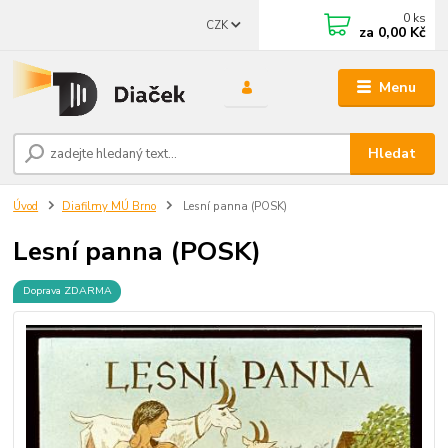
0
ks
CZK
za
0,00 Kč
Menu
Hledat
Úvod
Diafilmy MÚ Brno
Lesní panna (POSK)
Lesní panna (POSK)
Doprava ZDARMA