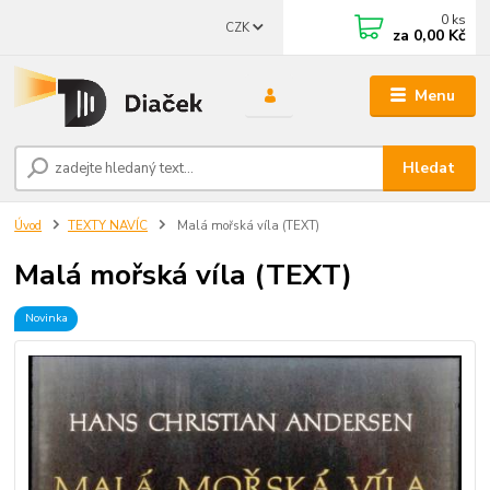
0
ks
CZK
za
0,00 Kč
Menu
Hledat
Úvod
TEXTY NAVÍC
Malá mořská víla (TEXT)
Malá mořská víla (TEXT)
Novinka