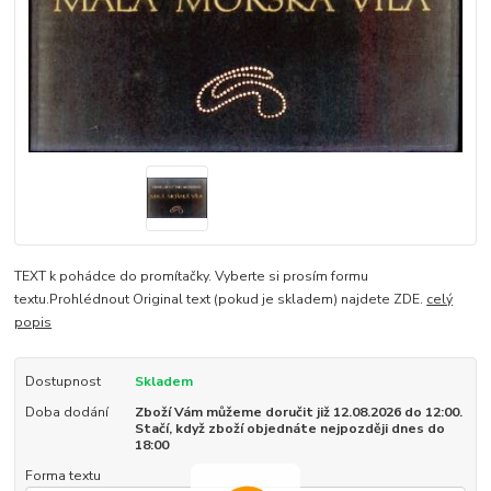
TEXT k pohádce do promítačky. Vyberte si prosím formu
textu.Prohlédnout Original text (pokud je skladem) najdete ZDE.
celý
popis
Dostupnost
Skladem
Doba dodání
Zboží Vám můžeme doručit již 12.08.2026 do 12:00.
Stačí, když zboží objednáte nejpozději dnes do
18:00
Forma textu