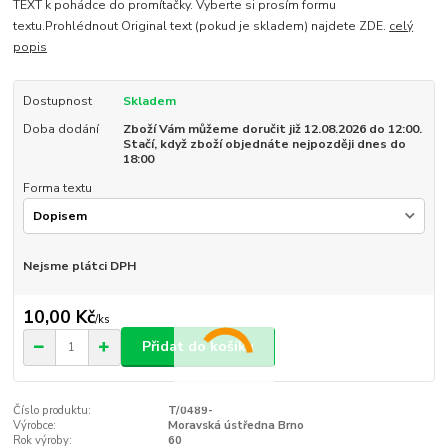
TEXT k pohádce do promítačky. Vyberte si prosím formu
textu.Prohlédnout Original text (pokud je skladem) najdete ZDE.
celý
popis
Dostupnost
Skladem
Doba dodání
Zboží Vám můžeme doručit již 12.08.2026 do 12:00.
Stačí, když zboží objednáte nejpozději dnes do
18:00
Forma textu
Nejsme plátci DPH
10,00 Kč
/
ks
Přidat do košíku
Číslo produktu:
T/0489-
Výrobce:
Moravská ústředna Brno
Rok výroby:
60