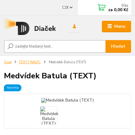
0
ks
CZK
za
0,00 Kč
Menu
Hledat
Úvod
TEXTY NAVÍC
Medvídek Batula (TEXT)
Medvídek Batula (TEXT)
Novinka