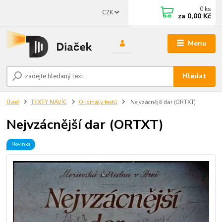
0
ks
CZK
za
0,00 Kč
Menu
Hledat
Úvod
TEXTY NAVÍC
Originály textů
Nejvzácnější dar (ORTXT)
Nejvzácnější dar (ORTXT)
Novinka