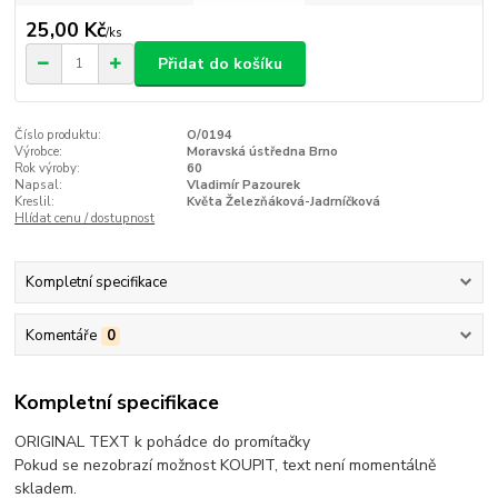
25,00 Kč
/
ks
Přidat do košíku
Číslo produktu:
O/0194
Výrobce:
Moravská ústředna Brno
Rok výroby:
60
Napsal:
Vladimír Pazourek
Kreslil:
Květa Železňáková-Jadrníčková
Hlídat cenu / dostupnost
Kompletní specifikace
Komentáře
0
Kompletní specifikace
ORIGINAL TEXT k pohádce do promítačky
Pokud se nezobrazí možnost KOUPIT, text není momentálně
skladem.