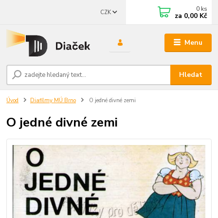
0
ks
CZK
za
0,00 Kč
Menu
Hledat
Úvod
Diafilmy MÚ Brno
O jedné divné zemi
O jedné divné zemi