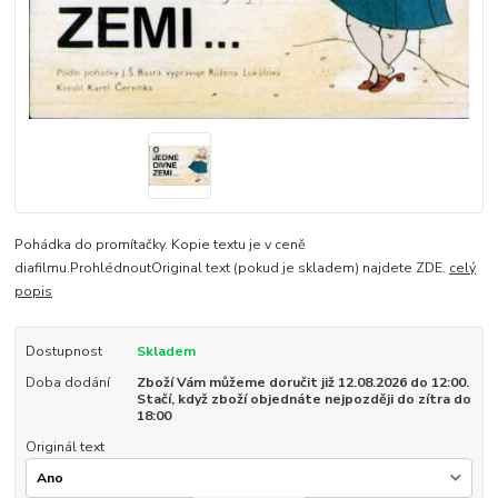
Pohádka do promítačky. Kopie textu je v ceně
diafilmu.ProhlédnoutOriginal text (pokud je skladem) najdete ZDE.
celý
popis
Dostupnost
Skladem
Doba dodání
Zboží Vám můžeme doručit již 12.08.2026 do 12:00.
Stačí, když zboží objednáte nejpozději do zítra do
18:00
Originál text