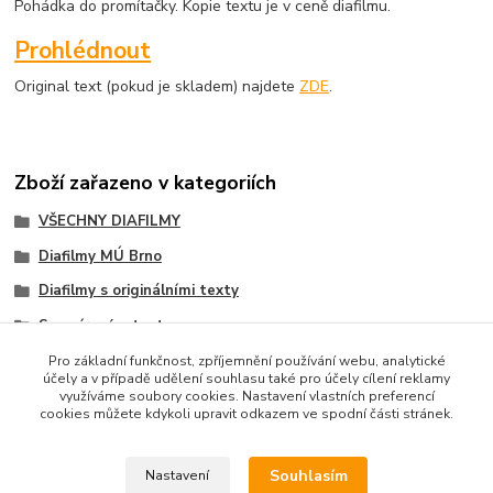
Pohádka do promítačky. Kopie textu je v ceně diafilmu.
Prohlédnout
Original text (pokud je skladem) najdete
ZDE
.
Zboží zařazeno v kategoriích
VŠECHNY DIAFILMY
Diafilmy MÚ Brno
Diafilmy s originálními texty
S papírovým textem
Pro základní funkčnost, zpříjemnění používání webu, analytické
účely a v případě udělení souhlasu také pro účely cílení reklamy
využíváme soubory cookies. Nastavení vlastních preferencí
cookies můžete kdykoli upravit odkazem ve spodní části stránek.
Upravit sběr cookies.
Souhlasím
Nastavení