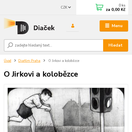
0
ks
CZK
za
0,00 Kč
Menu
Hledat
Úvod
Diafilm Praha
O Jirkovi a kolobězce
O Jirkovi a kolobězce