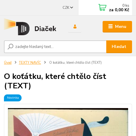
0
ks
CZK
za
0,00 Kč
Menu
Hledat
Úvod
TEXTY NAVÍC
O koťátku, které chtělo číst (TEXT)
O koťátku, které chtělo číst
(TEXT)
Novinka