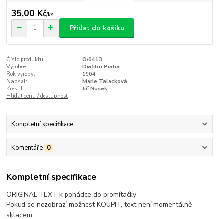
35,00 Kč
/
ks
Přidat do košíku
Číslo produktu:
O/0413
Výrobce:
Diafilm Praha
Rok výroby:
1964
Napsal:
Marie Talacková
Kreslil:
Jiří Nosek
Hlídat cenu / dostupnost
Kompletní specifikace
Komentáře
0
Kompletní specifikace
ORIGINAL TEXT k pohádce do promítačky
Pokud se nezobrazí možnost KOUPIT, text není momentálně
skladem.