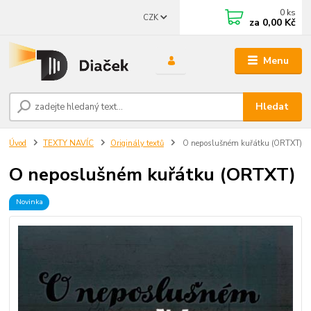
0
ks
CZK
za
0,00 Kč
Menu
Hledat
Úvod
TEXTY NAVÍC
Originály textů
O neposlušném kuřátku (ORTXT)
O neposlušném kuřátku (ORTXT)
Novinka