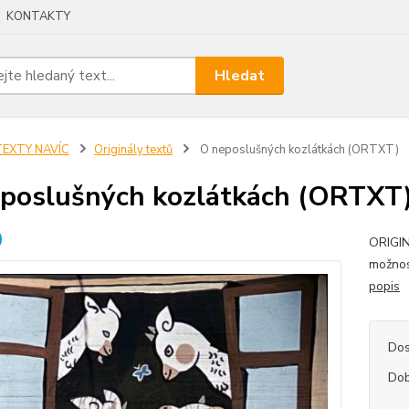
KONTAKTY
Hledat
TEXTY NAVÍC
Originály textů
O neposlušných kozlátkách (ORTXT)
poslušných kozlátkách (ORTXT
ORIGIN
možnos
popis
Dos
Dob