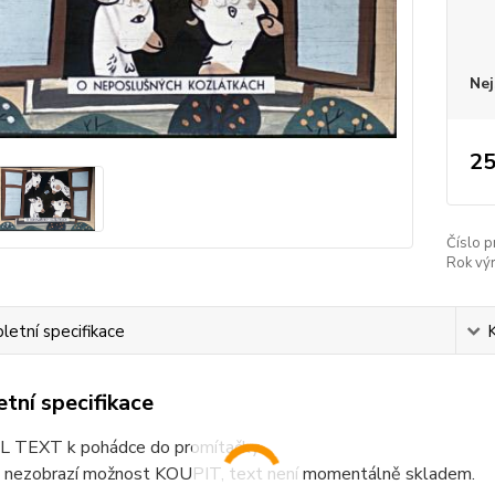
Nej
25
Číslo p
Rok vý
etní specifikace
tní specifikace
 TEXT k pohádce do promítačky
 nezobrazí možnost KOUPIT, text není momentálně skladem.