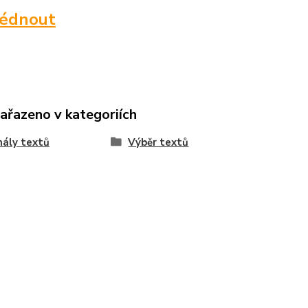
lédnout
zařazeno v kategoriích
nály textů
Výběr textů