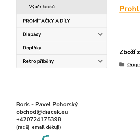
Výběr textů
Proh
PROMÍTAČKY A DÍLY
Diapásy
Doplňky
Zboží 
Retro příběhy
Origi
Boris - Pavel Pohorský
obchod@diacek.eu
+420724175398
(raději email děkuji)