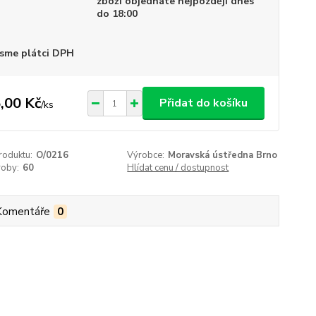
zboží objednáte nejpozději dnes
do 18:00
sme plátci DPH
,00 Kč
Přidat do košíku
/
ks
roduktu:
O/0216
Výrobce:
Moravská ústředna Brno
roby:
60
Hlídat cenu / dostupnost
Komentáře
0