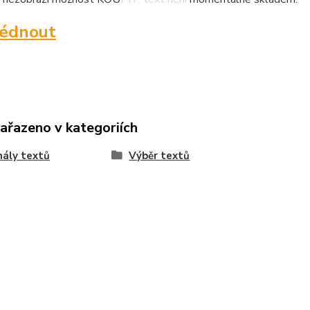
lédnout
zařazeno v kategoriích
nály textů
Výběr textů