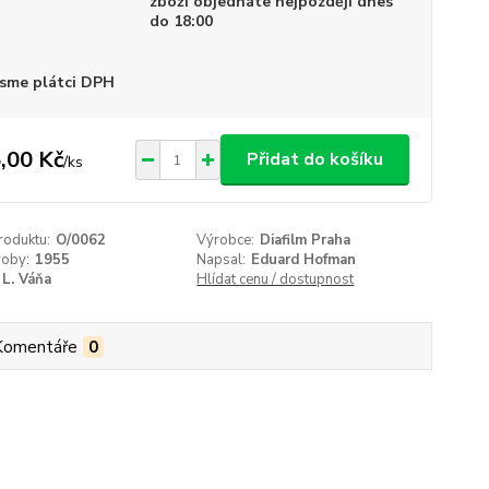
zboží objednáte nejpozději dnes
do 18:00
sme plátci DPH
,00 Kč
Přidat do košíku
/
ks
roduktu:
O/0062
Výrobce:
Diafilm Praha
roby:
1955
Napsal:
Eduard Hofman
L. Váňa
Hlídat cenu / dostupnost
Komentáře
0