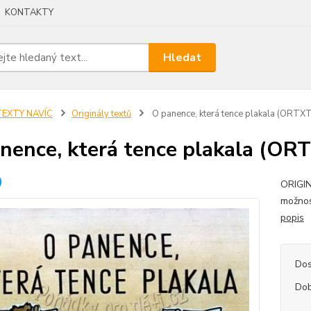
KONTAKTY
Hledat
TEXTY NAVÍC
Originály textů
O panence, která tence plakala (ORTX
nence, která tence plakala (OR
ORIGIN
možnos
popis
Dos
Dob