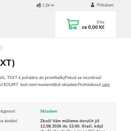
Přihlášení
CZK
0
ks
za
0,00 Kč
T)
TXT)
AL TEXT k pohádce do promítačkyPokud se nezobrazí
t KOUPIT, text není momentálně skladem.Prohlédnout
celý
tupnost
Skladem
a dodání
Zboží Vám můžeme doručit již
12.08.2026 do 12:00. Stačí, když