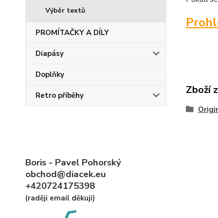
Výběr textů
Proh
PROMÍTAČKY A DÍLY
Diapásy
Doplňky
Zboží 
Retro příběhy
Origi
Boris - Pavel Pohorský
obchod@diacek.eu
+420724175398
(raději email děkuji)