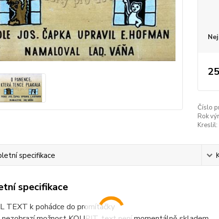
Nej
25
Číslo p
Rok vý
Kreslil:
etní specifikace
tní specifikace
 TEXT k pohádce do promítačky
 nezobrazí možnost KOUPIT, text není momentálně skladem.