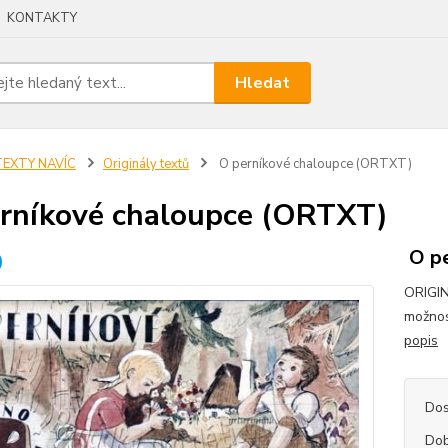
KONTAKTY
Hledat
TEXTY NAVÍC
Originály textů
O perníkové chaloupce (ORTXT)
rníkové chaloupce (ORTXT)
O pe
ORIGIN
možnos
popis
Dos
Dob