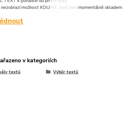
 TEXT k pohádce do promítačky
 nezobrazí možnost KOUPIT, text není momentálně skladem.
lédnout
zařazeno v kategoriích
nály textů
Výběr textů