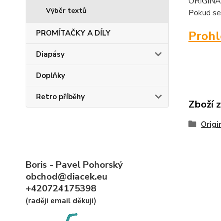
ORIGINAL
Výběr textů
Pokud se
PROMÍTAČKY A DÍLY
Proh
Diapásy
Doplňky
Retro příběhy
Zboží 
Origi
Boris - Pavel Pohorský
obchod@diacek.eu
+420724175398
(raději email děkuji)