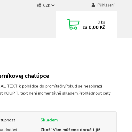
Přihlášení
CZK
0
ks
za
0,00 Kč
rníkovej chalúpce
AL TEXT k pohádce do promítačkyPokud se nezobrazí
t KOUPIT, text není momentálně skladem.Prohlédnout
celý
tupnost
Skladem
a dodání
Zboží Vám můžeme doručit již