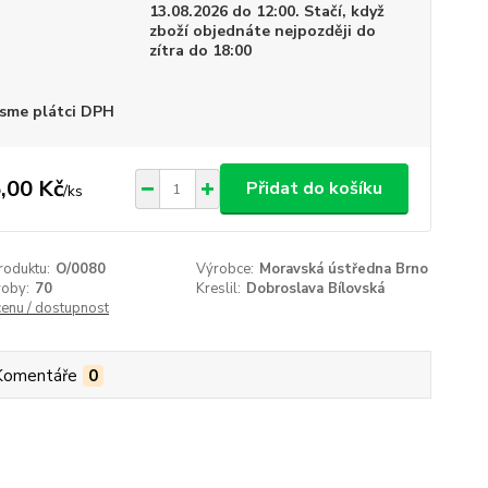
13.08.2026 do 12:00. Stačí, když
zboží objednáte nejpozději do
zítra do 18:00
sme plátci DPH
,00 Kč
Přidat do košíku
/
ks
roduktu:
O/0080
Výrobce:
Moravská ústředna Brno
roby:
70
Kreslil:
Dobroslava Bílovská
cenu / dostupnost
Komentáře
0