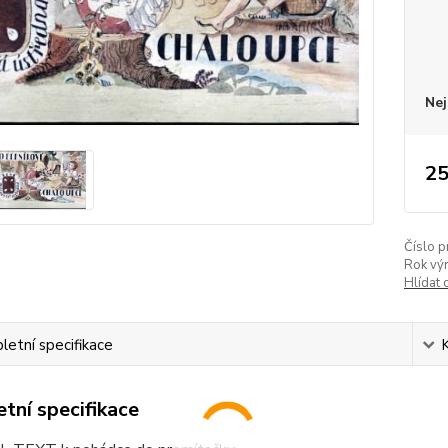
Nej
25
Číslo p
Rok vý
Hlídat 
etní specifikace
tní specifikace