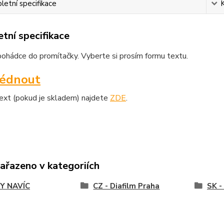
etní specifikace
tní specifikace
ohádce do promítačky. Vyberte si prosím formu textu.
lédnout
text (pokud je skladem) najdete
ZDE
.
zařazeno v kategoriích
Y NAVÍC
CZ - Diafilm Praha
SK -