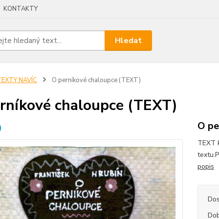
KONTAKTY
Hledat
TEXTY NAVÍC
O perníkové chaloupce (TEXT)
rníkové chaloupce (TEXT)
O pe
TEXT k
textu.
popis
Dos
Dob