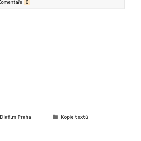
Komentáře
0
 Diafilm Praha
Kopie textů