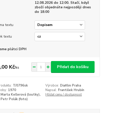
12.08.2026 do 12:00. Stačí, když
zboží objednáte nejpozději dnes
do 18:00
ma textu
yk textu
sme plátci DPH
,00 Kč
Přidat do košíku
/
ks
roduktu:
T/0796sk
Výrobce:
Diafilm Praha
roby:
1970
Napsal:
František Hrubín
Marta Kellerová (loutky),
Hlídat cenu / dostupnost
Petr Polák (foto)