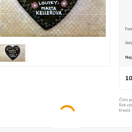
For
Jaz
Nej
10
Číslo p
Rok vý
Kreslil: