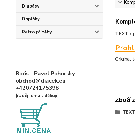
Kompl
Diapásy
Doplňky
Komple
Retro příběhy
TEXT k p
Proh
Original 
Boris - Pavel Pohorský
obchod@diacek.eu
+420724175398
(raději email děkuji)
Zboží 
TEXT