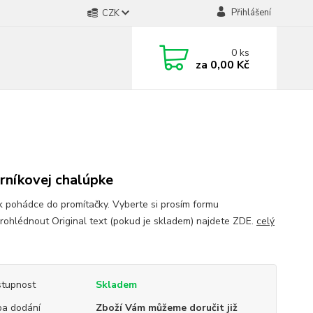
Přihlášení
CZK
0
ks
za
0,00 Kč
rníkovej chalúpke
 pohádce do promítačky. Vyberte si prosím formu
Prohlédnout Original text (pokud je skladem) najdete ZDE.
celý
tupnost
Skladem
a dodání
Zboží Vám můžeme doručit již