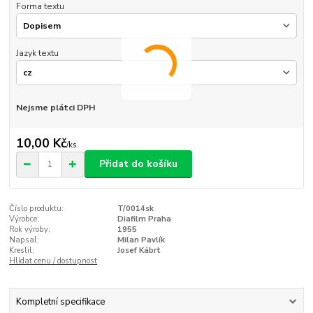
Forma textu
Jazyk textu
Nejsme plátci DPH
10,00 Kč
/
ks
Přidat do košíku
Číslo produktu:
T/0014sk
Výrobce:
Diafilm Praha
Rok výroby:
1955
Napsal:
Milan Pavlík
Kreslil:
Josef Kábrt
Hlídat cenu / dostupnost
Kompletní specifikace