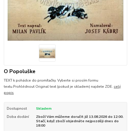
O Popoluške
TEXT k pohádce do promítačky. Vyberte si prosím formu
textu.Prohlédnout Original text (pokud je skladem) najdete ZDE.
celý
popis
Dostupnost
Skladem
Doba dodání
Zboží Vám můžeme doručit již 13.08.2026 do 12:00.
Stačí, když zboží objednáte nejpozději dnes do
18:00