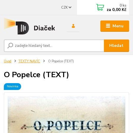
0
ks
CZK
za
0,00 Kč
Menu
Hledat
Úvod
TEXTY NAVÍC
O Popelce (TEXT)
O Popelce (TEXT)
Novinka