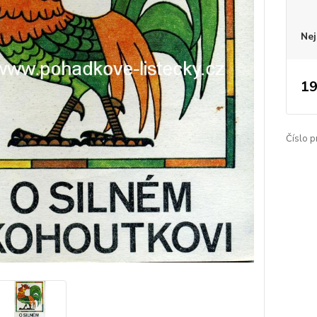
Nej
19
Číslo p