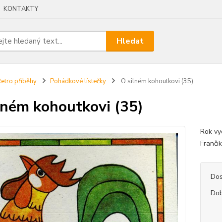
KONTAKTY
Hledat
etro příběhy
Pohádkové lístečky
O silném kohoutkovi (35)
lném kohoutkovi (35)
Rok vy
Franči
Dos
Dob