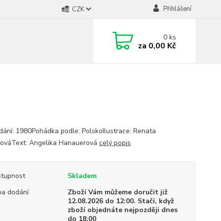
Přihlášení
CZK
0
ks
za
0,00 Kč
dání: 1980Pohádka podle: PolskoIlustrace: Renata
kováText: Angelika Hanauerová
celý popis
tupnost
Skladem
a dodání
Zboží Vám můžeme doručit již
12.08.2026 do 12:00. Stačí, když
zboží objednáte nejpozději dnes
do 18:00