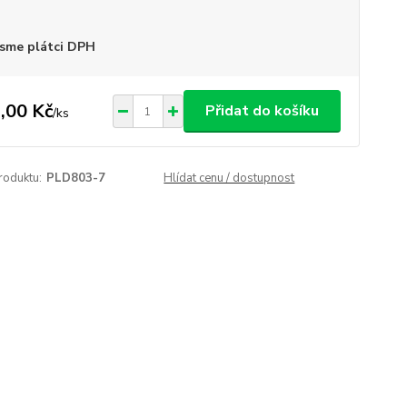
sme plátci DPH
,00 Kč
Přidat do košíku
/
ks
roduktu:
PLD803-7
Hlídat cenu / dostupnost