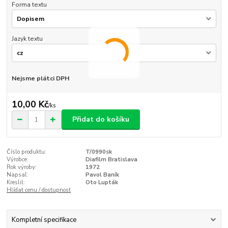
Forma textu
Jazyk textu
Nejsme plátci DPH
10,00 Kč
/
ks
Přidat do košíku
Číslo produktu:
T/0990sk
Výrobce:
Diafilm Bratislava
Rok výroby:
1972
Napsal:
Pavol Baník
Kreslil:
Oto Lupták
Hlídat cenu / dostupnost
Kompletní specifikace