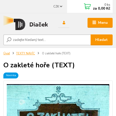
0
ks
CZK
za
0,00 Kč
Menu
Hledat
Úvod
TEXTY NAVÍC
O zakleté hoře (TEXT)
O zakleté hoře (TEXT)
Novinka