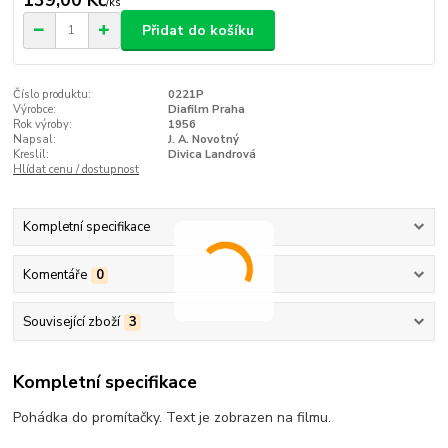
139,00 Kč
/
ks
Přidat do košíku
Číslo produktu:
0221P
Výrobce:
Diafilm Praha
Rok výroby:
1956
Napsal:
J. A. Novotný
Kreslil:
Divica Landrová
Hlídat cenu / dostupnost
Kompletní specifikace
Komentáře
0
Související zboží
3
Kompletní specifikace
Pohádka do promítačky. Text je zobrazen na filmu.