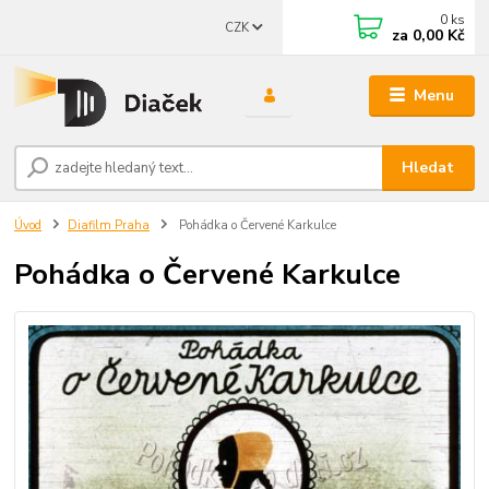
0
ks
CZK
za
0,00 Kč
Menu
Hledat
Úvod
Diafilm Praha
Pohádka o Červené Karkulce
Pohádka o Červené Karkulce