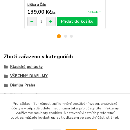
Liška a Čáp
O veliké řep
139,00 Kč
139,00 K
Skladem
/
ks
Přidat do košíku
Zboží zařazeno v kategoriích
Klasické pohádky
VŠECHNY DIAFILMY
Diafilm Praha
S textem na filmu
Pro základní funkčnost, zpříjemnění používání webu, analytické
účely a v případě udělení souhlasu také pro účely cílení reklamy
využíváme soubory cookies. Nastavení vlastních preferencí
cookies můžete kdykoli upravit odkazem ve spodní části stránek.