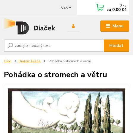
0
ks
CZK
za
0,00 Kč
Menu
Hledat
Úvod
Diafilm Praha
Pohádka o stromech a větru
Pohádka o stromech a větru