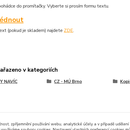
ohádce do promítačky. Vyberte si prosím formu textu.
lédnout
text (pokud je skladem) najdete
ZDE
.
zařazeno v kategoriích
Y NAVÍC
CZ - MÚ Brno
Kopi
čnost, zpříjemnění používání webu, analytické účely a v případě udělení
y využíváme soubory cookies. Nastavení vlastních preferencí cookies mů