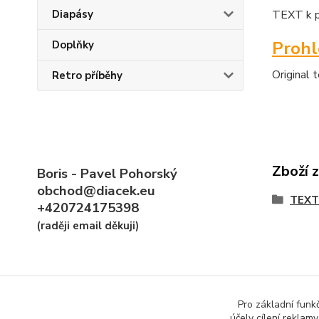
Diapásy
TEXT k p
Proh
Doplňky
Original 
Retro příběhy
Zboží 
Boris - Pavel Pohorský
obchod@diacek.eu
TEXT
+420724175398
(raději email děkuji)
Pro základní funk
účely cílení reklam