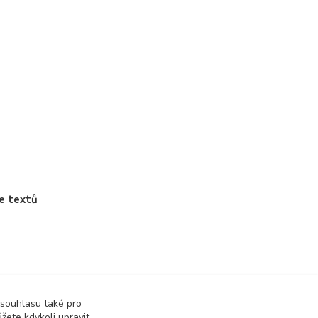
e textů
 souhlasu také pro
žete kdykoli upravit