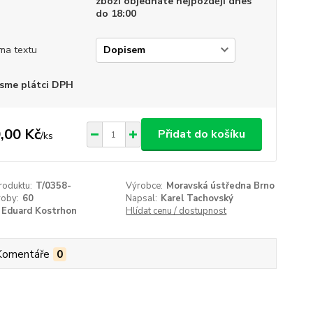
zboží objednáte nejpozději dnes
do 18:00
ma textu
sme plátci DPH
,00 Kč
Přidat do košíku
/
ks
roduktu:
T/0358-
Výrobce:
Moravská ústředna Brno
roby:
60
Napsal:
Karel Tachovský
Eduard Kostrhon
Hlídat cenu / dostupnost
Komentáře
0