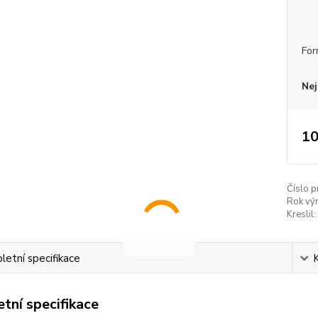
For
Nej
10
Číslo p
Rok vý
Kreslil:
etní specifikace
tní specifikace