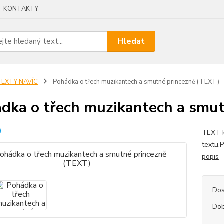
KONTAKTY
Hledat
TEXTY NAVÍC
Pohádka o třech muzikantech a smutné princezně (TEXT)
dka o třech muzikantech a smu
TEXT k
textu.
popis
Dos
Dob