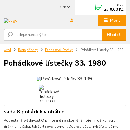
0
ks
CZK
za
0,00 Kč
Menu
Hledat
Úvod
Retro příběhy
Pohádkové lístečky
Pohádkové lístečky 33. 1980
Pohádkové lístečky 33. 1980
sada 8 pohádek v obálce
Potrestaná zvědavost O princezně na skleněné hoře Tři dárky Tygr,
Bráhman a šakal Jak čert ševci pomohl Dobrodružství rybáře Urašimy