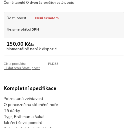
Černé labutě O dvou čarodějích
celý popis
Dostupnost
Není skladem
Nejsme plátci DPH
150,00 Kč
/
ks
Momentálně není k dispozici
Číslo produktu:
PLD33
Hlídat cenu / dostupnost
Kompletní specifikace
Potrestaná zvědavost
O princezně na skleněné hoře
Tři dárky
Tygr, Bráhman a šakal
Jak čert ševci pomohl