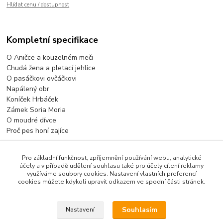
Hlídat cenu / dostupnost
Kompletní specifikace
O Aničce a kouzelném meči
Chudá žena a pletací jehlice
O pasáčkovi ovčáčkovi
Napálený obr
Koníček Hrbáček
Zámek Soria Moria
O moudré dívce
Proč pes honí zajíce
Pro základní funkčnost, zpříjemnění používání webu, analytické
účely a v případě udělení souhlasu také pro účely cílení reklamy
Zboží zařazeno v kategoriích
využíváme soubory cookies. Nastavení vlastních preferencí
cookies můžete kdykoli upravit odkazem ve spodní části stránek.
Pohádkové lístečky
Kompletní
Souhlasím
Nastavení