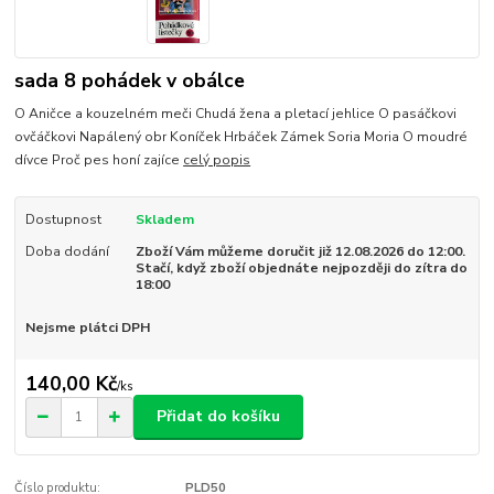
sada 8 pohádek v obálce
O Aničce a kouzelném meči Chudá žena a pletací jehlice O pasáčkovi
ovčáčkovi Napálený obr Koníček Hrbáček Zámek Soria Moria O moudré
dívce Proč pes honí zajíce
celý popis
Dostupnost
Skladem
Doba dodání
Zboží Vám můžeme doručit již 12.08.2026 do 12:00.
Stačí, když zboží objednáte nejpozději do zítra do
18:00
Nejsme plátci DPH
140,00 Kč
/
ks
Přidat do košíku
Číslo produktu:
PLD50