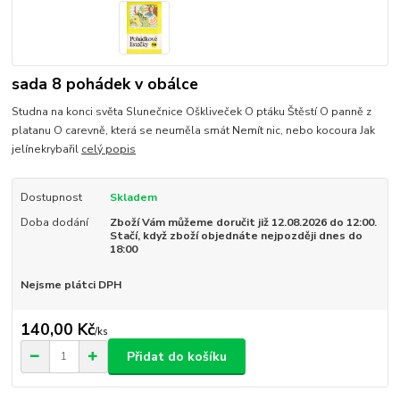
sada 8 pohádek v obálce
Studna na konci světa Slunečnice Oškliveček O ptáku Štěstí O panně z
platanu O carevně, která se neuměla smát Nemít nic, nebo kocoura Jak
jelínekrybařil
celý popis
Dostupnost
Skladem
Doba dodání
Zboží Vám můžeme doručit již 12.08.2026 do 12:00.
Stačí, když zboží objednáte nejpozději dnes do
18:00
Nejsme plátci DPH
140,00 Kč
/
ks
Přidat do košíku