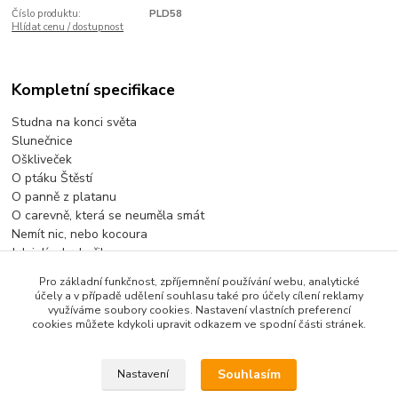
Číslo produktu:
PLD58
Hlídat cenu / dostupnost
Kompletní specifikace
Studna na konci světa
Slunečnice
Oškliveček
O ptáku Štěstí
O panně z platanu
O carevně, která se neuměla smát
Nemít nic, nebo kocoura
Jak jelínekrybařil
Pro základní funkčnost, zpříjemnění používání webu, analytické
účely a v případě udělení souhlasu také pro účely cílení reklamy
využíváme soubory cookies. Nastavení vlastních preferencí
Zboží zařazeno v kategoriích
cookies můžete kdykoli upravit odkazem ve spodní části stránek.
Pohádkové lístečky
Souhlasím
Nastavení
Kompletní