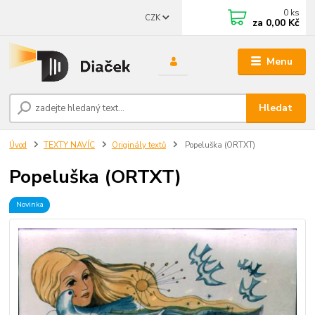
0
ks
CZK
za
0,00 Kč
Menu
Hledat
Úvod
TEXTY NAVÍC
Originály textů
Popeluška (ORTXT)
Popeluška (ORTXT)
Novinka