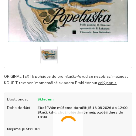
ORIGINAL TEXT k pohádce do promítačkyPokud se nezobrazí možnost
KOUPIT, text není momentálně skladem.Prohlédnout
celý popis
Dostupnost
Skladem
Doba dodání
Zboží Vám můžeme doručit již 13.08.2026 do 12:00.
Stačí, když zboží objednáte nejpozději dnes do
18:00
Nejsme plátci DPH