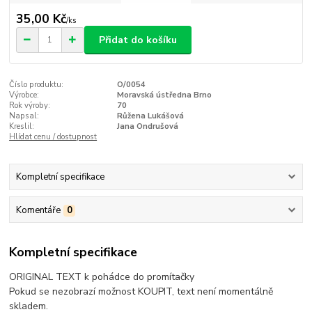
35,00 Kč
/
ks
Přidat do košíku
Číslo produktu:
O/0054
Výrobce:
Moravská ústředna Brno
Rok výroby:
70
Napsal:
Růžena Lukášová
Kreslil:
Jana Ondrušová
Hlídat cenu / dostupnost
Kompletní specifikace
Komentáře
0
Kompletní specifikace
ORIGINAL TEXT k pohádce do promítačky
Pokud se nezobrazí možnost KOUPIT, text není momentálně
skladem.