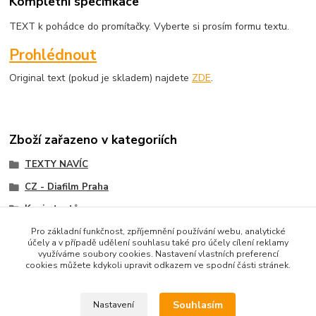
Kompletní specifikace
TEXT k pohádce do promítačky. Vyberte si prosím formu textu.
Prohlédnout
Original text (pokud je skladem) najdete
ZDE
.
Zboží zařazeno v kategoriích
TEXTY NAVÍC
CZ - Diafilm Praha
Kopie textů
Pro základní funkčnost, zpříjemnění používání webu, analytické
účely a v případě udělení souhlasu také pro účely cílení reklamy
využíváme soubory cookies. Nastavení vlastních preferencí
cookies můžete kdykoli upravit odkazem ve spodní části stránek.
Upravit sběr cookies.
Souhlasím
Nastavení