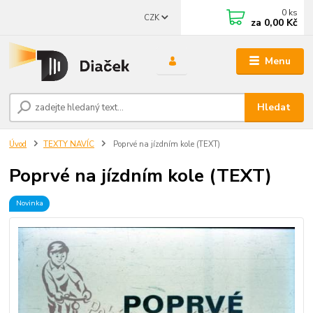
0
ks
CZK
za
0,00 Kč
Menu
Hledat
Úvod
TEXTY NAVÍC
Poprvé na jízdním kole (TEXT)
Poprvé na jízdním kole (TEXT)
Novinka